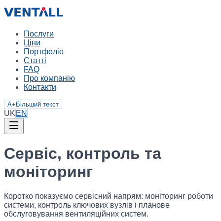
Послуги
Ціни
Портфоліо
Статті
FAQ
Про компанію
Контакти
A+
Більший текст
UK
EN
Сервіс, контроль та
моніторинг
Коротко показуємо сервісний напрям: моніторинг роботи
системи, контроль ключових вузлів і планове
обслуговування вентиляційних систем.