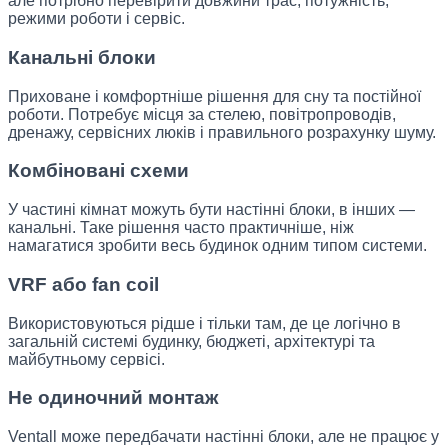
але потрібно перевірити довжини трас, потужність,
режими роботи і сервіс.
Канальні блоки
Приховане і комфортніше рішення для сну та постійної
роботи. Потребує місця за стелею, повітропроводів,
дренажу, сервісних люків і правильного розрахунку шуму.
Комбіновані схеми
У частині кімнат можуть бути настінні блоки, в інших —
канальні. Таке рішення часто практичніше, ніж
намагатися зробити весь будинок одним типом системи.
VRF або fan coil
Використовуються рідше і тільки там, де це логічно в
загальній системі будинку, бюджеті, архітектурі та
майбутньому сервісі.
Не одиночний монтаж
Ventall може передбачати настінні блоки, але не працює у