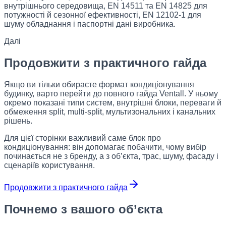
внутрішнього середовища, EN 14511 та EN 14825 для
потужності й сезонної ефективності, EN 12102-1 для
шуму обладнання і паспортні дані виробника.
Далі
Продовжити з практичного гайда
Якщо ви тільки обираєте формат кондиціонування
будинку, варто перейти до повного гайда Ventall. У ньому
окремо показані типи систем, внутрішні блоки, переваги й
обмеження split, multi-split, мультизональних і канальних
рішень.
Для цієї сторінки важливий саме блок про
кондиціонування: він допомагає побачити, чому вибір
починається не з бренду, а з об’єкта, трас, шуму, фасаду і
сценаріїв користування.
Продовжити з практичного гайда
Почнемо з вашого об’єкта