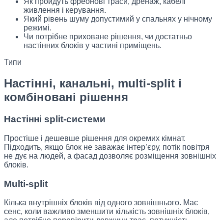
Як пройдуть фреонові траси, дренаж, кабелі
живлення і керування.
Який рівень шуму допустимий у спальнях у нічному
режимі.
Чи потрібне приховане рішення, чи достатньо
настінних блоків у частині приміщень.
Типи
Настінні, канальні, multi-split і
комбіновані рішення
Настінні split-системи
Простіше і дешевше рішення для окремих кімнат.
Підходить, якщо блок не заважає інтер’єру, потік повітря
не дує на людей, а фасад дозволяє розміщення зовнішніх
блоків.
Multi-split
Кілька внутрішніх блоків від одного зовнішнього. Має
сенс, коли важливо зменшити кількість зовнішніх блоків,