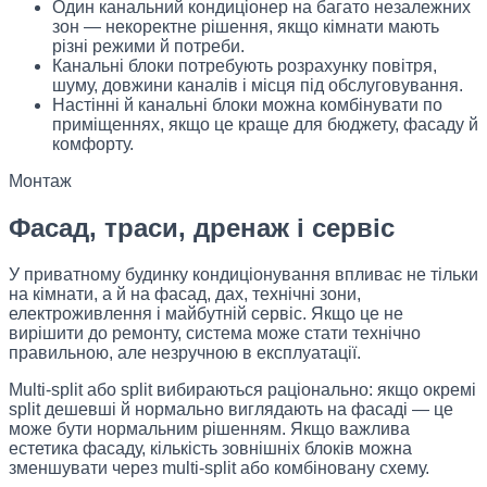
Один канальний кондиціонер на багато незалежних
зон — некоректне рішення, якщо кімнати мають
різні режими й потреби.
Канальні блоки потребують розрахунку повітря,
шуму, довжини каналів і місця під обслуговування.
Настінні й канальні блоки можна комбінувати по
приміщеннях, якщо це краще для бюджету, фасаду й
комфорту.
Монтаж
Фасад, траси, дренаж і сервіс
У приватному будинку кондиціонування впливає не тільки
на кімнати, а й на фасад, дах, технічні зони,
електроживлення і майбутній сервіс. Якщо це не
вирішити до ремонту, система може стати технічно
правильною, але незручною в експлуатації.
Multi-split або split вибираються раціонально: якщо окремі
split дешевші й нормально виглядають на фасаді — це
може бути нормальним рішенням. Якщо важлива
естетика фасаду, кількість зовнішніх блоків можна
зменшувати через multi-split або комбіновану схему.