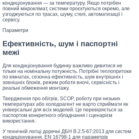
кондиціонування — за температуру. Якщо потрібен
повний мікроклімат, системи проєктуються окремо, але
узгоджуються по трасах, шуму, стелі, автоматизації і
сервісу.
Параметри
Ефективність, шум і паспортні
межі
Для кондиціонування будинку важливо дивитися не
тільки на номінальну потужність. Потрібні теплопритоки
по кімнатах, сезонна ефективність, шум внутрішніх і
зовнішніх блоків, режим роботи вночі, сервісність і
реальні обмеження монтажу.
Твердження про обігрів, SCOP, роботу при низьких
температурах або холодоагент не варто сприймати як
універсальні для всіх моделей. Це перевіряється за
паспортом конкретного обладнання і сценарієм
використання.
У технічній логіці доречні ДБН В.2.5-67:2013 для систем
кондиціонування, EN 16798-1 для параметрів