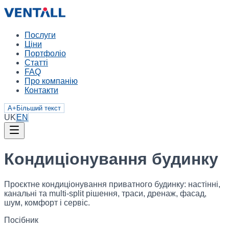
Послуги
Ціни
Портфоліо
Статті
FAQ
Про компанію
Контакти
A+
Більший текст
UK
EN
Кондиціонування будинку
Проєктне кондиціонування приватного будинку: настінні,
канальні та multi-split рішення, траси, дренаж, фасад,
шум, комфорт і сервіс.
Посібник