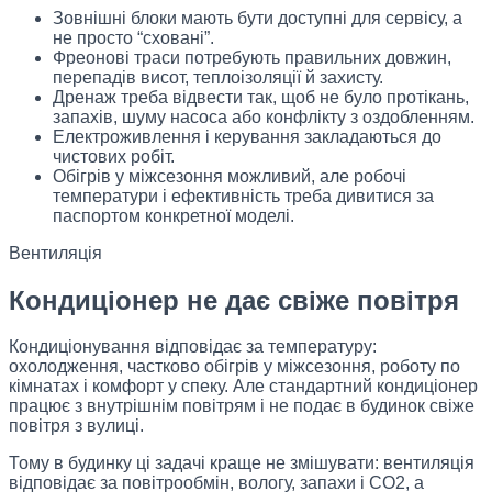
Зовнішні блоки мають бути доступні для сервісу, а
не просто “сховані”.
Фреонові траси потребують правильних довжин,
перепадів висот, теплоізоляції й захисту.
Дренаж треба відвести так, щоб не було протікань,
запахів, шуму насоса або конфлікту з оздобленням.
Електроживлення і керування закладаються до
чистових робіт.
Обігрів у міжсезоння можливий, але робочі
температури і ефективність треба дивитися за
паспортом конкретної моделі.
Вентиляція
Кондиціонер не дає свіже повітря
Кондиціонування відповідає за температуру:
охолодження, частково обігрів у міжсезоння, роботу по
кімнатах і комфорт у спеку. Але стандартний кондиціонер
працює з внутрішнім повітрям і не подає в будинок свіже
повітря з вулиці.
Тому в будинку ці задачі краще не змішувати: вентиляція
відповідає за повітрообмін, вологу, запахи і CO2, а