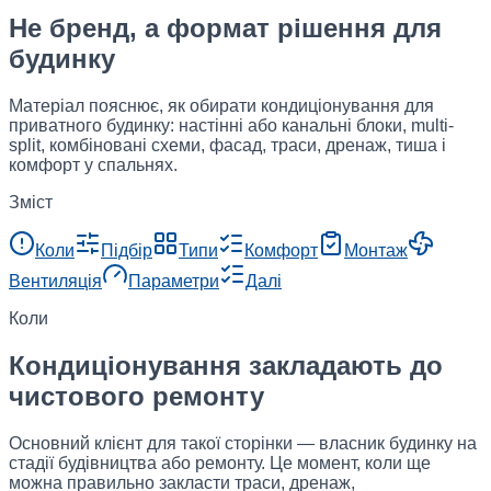
Не бренд, а формат рішення для
будинку
Матеріал пояснює, як обирати кондиціонування для
приватного будинку: настінні або канальні блоки, multi-
split, комбіновані схеми, фасад, траси, дренаж, тиша і
комфорт у спальнях.
Зміст
Коли
Підбір
Типи
Комфорт
Монтаж
Вентиляція
Параметри
Далі
Коли
Кондиціонування закладають до
чистового ремонту
Основний клієнт для такої сторінки — власник будинку на
стадії будівництва або ремонту. Це момент, коли ще
можна правильно закласти траси, дренаж,