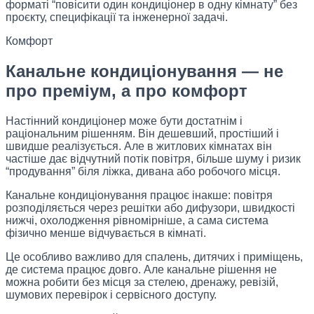
форматі “повісити один кондиціонер в одну кімнату” без
проєкту, специфікації та інженерної задачі.
Комфорт
Канальне кондиціонування — не
про преміум, а про комфорт
Настінний кондиціонер може бути достатнім і
раціональним рішенням. Він дешевший, простіший і
швидше реалізується. Але в житлових кімнатах він
частіше дає відчутний потік повітря, більше шуму і ризик
“продування” біля ліжка, дивана або робочого місця.
Канальне кондиціонування працює інакше: повітря
розподіляється через решітки або дифузори, швидкості
нижчі, охолодження рівномірніше, а сама система
фізично менше відчувається в кімнаті.
Це особливо важливо для спалень, дитячих і приміщень,
де система працює довго. Але канальне рішення не
можна робити без місця за стелею, дренажу, ревізій,
шумових перевірок і сервісного доступу.