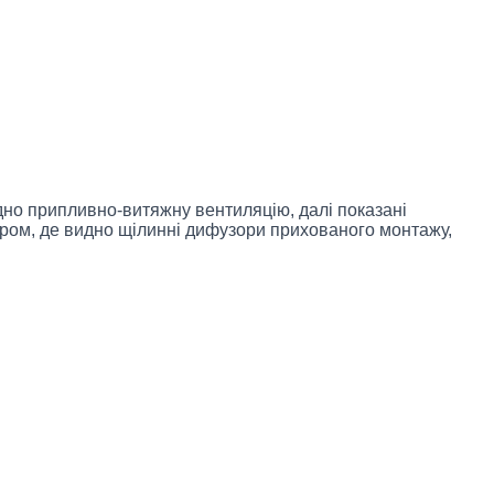
дно припливно-витяжну вентиляцію, далі показані
’єром, де видно щілинні дифузори прихованого монтажу,