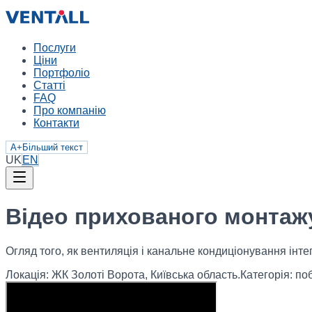
Послуги
Ціни
Портфоліо
Статті
FAQ
Про компанію
Контакти
A+
Більший текст
UK
EN
Відео прихованого монтажу
Огляд того, як вентиляція і канальне кондиціонування інтег
Локація:
ЖК Золоті Ворота, Київська область.
Категорія:
поб