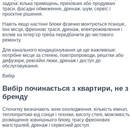
задача: кілька приміщень, приховані або продумані
траси, фасадні обмеження, дренаж, шум, сервіс і
проєктне рішення.
Навіть якщо настінні блоки фізично монтуються пізніше,
їхні місця, фреонові траси, дренаж, електроживлення і
вплив на інтер’єр треба передбачити до чистового
ремонту.
Для канального кондиціонування це ще важливіше:
потрібне місце за стелею, повітропроводи, решітки або
дифузори, ревізійні люки, дренаж і доступ до
обслуговування.
Вибір
Вибір починається з квартири, не з
бренду
Спочатку визначають зони охолодження, кількість кімнат,
теплопритоки від сонця і техніки, висоту стелі, можливість
розміщення зовнішнього блоку, трасу фреонових
магістралей, дренаж і сервісний доступ.