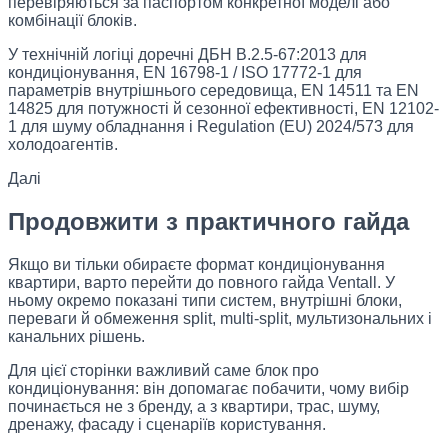
перевіряються за паспортом конкретної моделі або
комбінації блоків.
У технічній логіці доречні ДБН В.2.5-67:2013 для
кондиціонування, EN 16798-1 / ISO 17772-1 для
параметрів внутрішнього середовища, EN 14511 та EN
14825 для потужності й сезонної ефективності, EN 12102-
1 для шуму обладнання і Regulation (EU) 2024/573 для
холодоагентів.
Далі
Продовжити з практичного гайда
Якщо ви тільки обираєте формат кондиціонування
квартири, варто перейти до повного гайда Ventall. У
ньому окремо показані типи систем, внутрішні блоки,
переваги й обмеження split, multi-split, мультизональних і
канальних рішень.
Для цієї сторінки важливий саме блок про
кондиціонування: він допомагає побачити, чому вибір
починається не з бренду, а з квартири, трас, шуму,
дренажу, фасаду і сценаріїв користування.