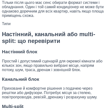
Тільки після цього має сенс обирати формат системи і
обладнання. Один і той самий кондиціонер не може бути
однаково доречним для всіх квартир, навіть якщо площа
приміщень схожа.
Типи
Настінний, канальний або multi-
split: що перевірити
Настінний блок
Простий і допустимий сценарій для окремої кімнати або
кількох зон, якщо правильно вибрані місце, напрям
потоку, шум, траса, дренаж і зовнішній блок.
Канальний блок
Приховане й комфортне рішення з подачею через
решітки або дифузори. Потребує місця за стелею,
повітропроводів, ревізій, дренажу і розрахунку шуму.
Multi-split