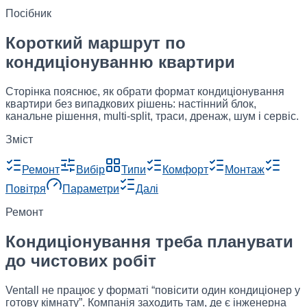
Посібник
Короткий маршрут по
кондиціонуванню квартири
Сторінка пояснює, як обрати формат кондиціонування
квартири без випадкових рішень: настінний блок,
канальне рішення, multi-split, траси, дренаж, шум і сервіс.
Зміст
Ремонт
Вибір
Типи
Комфорт
Монтаж
Повітря
Параметри
Далі
Ремонт
Кондиціонування треба планувати
до чистових робіт
Ventall не працює у форматі “повісити один кондиціонер у
готову кімнату”. Компанія заходить там, де є інженерна