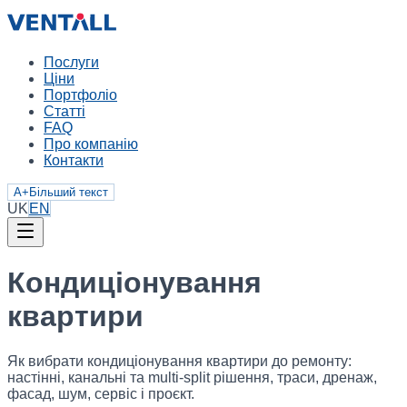
Послуги
Ціни
Портфоліо
Статті
FAQ
Про компанію
Контакти
A+
Більший текст
UK
EN
Кондиціонування
квартири
Як вибрати кондиціонування квартири до ремонту:
настінні, канальні та multi-split рішення, траси, дренаж,
фасад, шум, сервіс і проєкт.