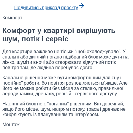
Подивитись приклад проєкту
Комфорт
Комфорт у квартирі вирішують
шум, потік і сервіс
Для квартири важливо не тільки “щоб охолоджувало”. У
спальні або дитячій погано підібраний блок може дути на
ліжко, шуміти вночі або створювати відчутний потік
повітря там, де людина перебуває довго.
Канальне рішення може бути комфортнішим для сну і
постійної роботи, бо повітря розподіляється м’якше. Але
його не можна робити без місця за стелею, правильної
аеродинаміки, дренажу, ревізій і сервісного доступу.
Настінний блок не є “поганим” рішенням. Він доречний,
якщо його місце, шум, напрям потоку, траса і дренаж не
конфліктують із плануванням та інтер’єром.
Монтаж