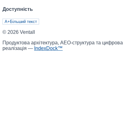
Доступність
A+
Більший текст
©
2026
Ventall
Продуктова архітектура, AEO-структура та цифрова
реалізація —
IndexDock™