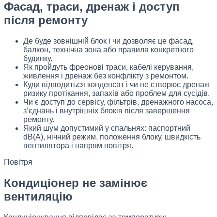
Фасад, траси, дренаж і доступ
після ремонту
Де буде зовнішній блок і чи дозволяє це фасад,
балкон, технічна зона або правила конкретного
будинку.
Як пройдуть фреонові траси, кабелі керування,
живлення і дренаж без конфлікту з ремонтом.
Куди відводиться конденсат і чи не створює дренаж
ризику протікання, запахів або проблем для сусідів.
Чи є доступ до сервісу, фільтрів, дренажного насоса,
з’єднань і внутрішніх блоків після завершення
ремонту.
Який шум допустимий у спальнях: паспортний
dB(A), нічний режим, положення блоку, швидкість
вентилятора і напрям повітря.
Повітря
Кондиціонер не замінює
вентиляцію