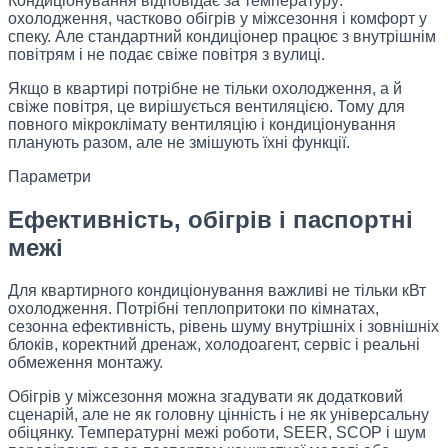
Кондиціонування відповідає за температуру:
охолодження, частково обігрів у міжсезоння і комфорт у
спеку. Але стандартний кондиціонер працює з внутрішнім
повітрям і не подає свіже повітря з вулиці.
Якщо в квартирі потрібне не тільки охолодження, а й
свіже повітря, це вирішується вентиляцією. Тому для
повного мікроклімату вентиляцію і кондиціонування
планують разом, але не змішують їхні функції.
Параметри
Ефективність, обігрів і паспортні
межі
Для квартирного кондиціонування важливі не тільки кВт
охолодження. Потрібні теплопритоки по кімнатах,
сезонна ефективність, рівень шуму внутрішніх і зовнішніх
блоків, коректний дренаж, холодоагент, сервіс і реальні
обмеження монтажу.
Обігрів у міжсезоння можна згадувати як додатковий
сценарій, але не як головну цінність і не як універсальну
обіцянку. Температурні межі роботи, SEER, SCOP і шум