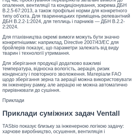
опалення, вентиляції та кондиціонування, зокрема ДБН
В.2.5-67:2013, а також профільні норми для конкретного
типу об’єкта. Для тваринницьких приміщень релевантний
ДБН В.2.2-1:2024, для теплиць і парників — ДБН В.2.2-
2:2024.
Для птахівництва окремі вимоги можуть бути значно
конкретнішими: наприклад, Directive 2007/43/EC для
бройлерів показує, що параметри залежать від виду
тварин і технології утримання.
Для зберігання продукції додатково важливі
температура, відносна вологість, аерація, ризик
конденсату і повторного зволоження. Матеріали FAO
щодо зберігання зерна та аерації можна використовувати
як інженерну рамку, але аерацію не можна автоматично
прирівнювати до сушіння.
Приклади
Приклади суміжних задач Ventall
TASbio показує близьку за інженерною логікою задачу:
харчове виробництво, осушення, вентиляція і