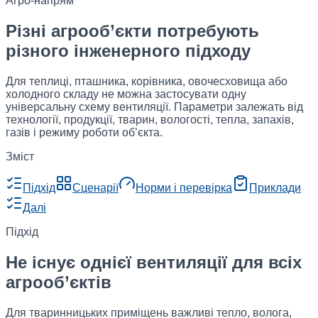
Агро-напрям
Різні агрооб’єкти потребують
різного інженерного підходу
Для теплиці, пташника, корівника, овочесховища або
холодного складу не можна застосувати одну
універсальну схему вентиляції. Параметри залежать від
технології, продукції, тварин, вологості, тепла, запахів,
газів і режиму роботи об’єкта.
Зміст
Підхід
Сценарії
Норми і перевірка
Приклади
Далі
Підхід
Не існує однієї вентиляції для всіх
агрооб’єктів
Для тваринницьких приміщень важливі тепло, волога,