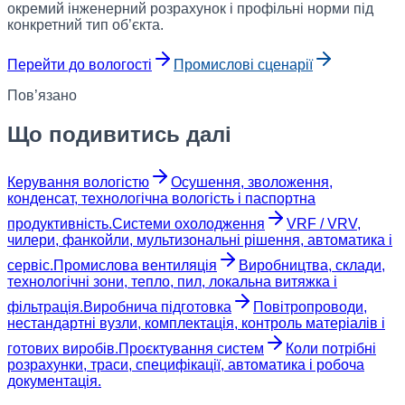
окремий інженерний розрахунок і профільні норми під
конкретний тип об’єкта.
Перейти до вологості
Промислові сценарії
Пов’язано
Що подивитись далі
Керування вологістю
Осушення, зволоження,
конденсат, технологічна вологість і паспортна
продуктивність.
Системи охолодження
VRF / VRV,
чилери, фанкойли, мультизональні рішення, автоматика і
сервіс.
Промислова вентиляція
Виробництва, склади,
технологічні зони, тепло, пил, локальна витяжка і
фільтрація.
Виробнича підготовка
Повітропроводи,
нестандартні вузли, комплектація, контроль матеріалів і
готових виробів.
Проєктування систем
Коли потрібні
розрахунки, траси, специфікації, автоматика і робоча
документація.