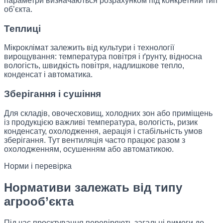
параметри визначаються розрахунком під конкретний тип
об’єкта.
Теплиці
Мікроклімат залежить від культури і технології
вирощування: температура повітря і ґрунту, відносна
вологість, швидкість повітря, надлишкове тепло,
конденсат і автоматика.
Зберігання і сушіння
Для складів, овочесховищ, холодних зон або приміщень
із продукцією важливі температура, вологість, ризик
конденсату, охолодження, аерація і стабільність умов
зберігання. Тут вентиляція часто працює разом з
охолодженням, осушенням або автоматикою.
Норми і перевірка
Нормативи залежать від типу
агрооб’єкта
Під час проєктування перевіряють загальні вимоги до