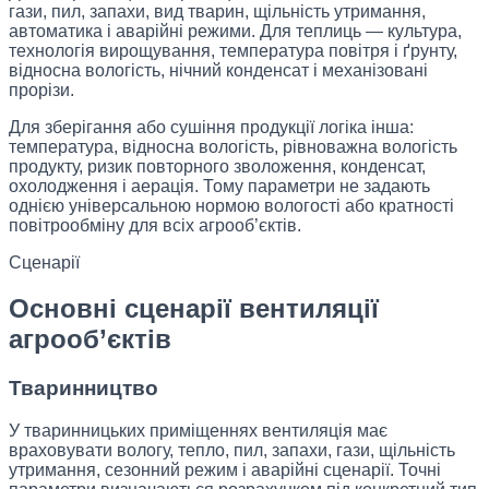
гази, пил, запахи, вид тварин, щільність утримання,
автоматика і аварійні режими. Для теплиць — культура,
технологія вирощування, температура повітря і ґрунту,
відносна вологість, нічний конденсат і механізовані
прорізи.
Для зберігання або сушіння продукції логіка інша:
температура, відносна вологість, рівноважна вологість
продукту, ризик повторного зволоження, конденсат,
охолодження і аерація. Тому параметри не задають
однією універсальною нормою вологості або кратності
повітрообміну для всіх агрооб’єктів.
Сценарії
Основні сценарії вентиляції
агрооб’єктів
Тваринництво
У тваринницьких приміщеннях вентиляція має
враховувати вологу, тепло, пил, запахи, гази, щільність
утримання, сезонний режим і аварійні сценарії. Точні