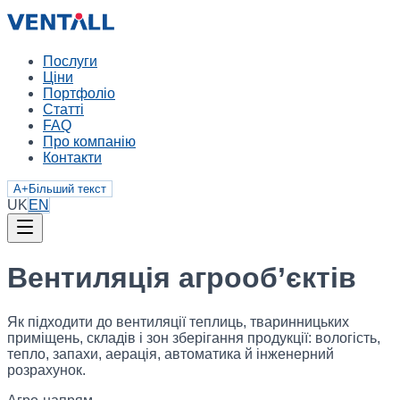
Послуги
Ціни
Портфоліо
Статті
FAQ
Про компанію
Контакти
A+
Більший текст
UK
EN
Вентиляція агрооб’єктів
Як підходити до вентиляції теплиць, тваринницьких
приміщень, складів і зон зберігання продукції: вологість,
тепло, запахи, аерація, автоматика й інженерний
розрахунок.