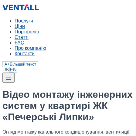
Послуги
Ціни
Портфоліо
Статті
FAQ
Про компанію
Контакти
A+
Більший текст
UK
EN
Відео монтажу інженерних
систем у квартирі ЖК
«Печерські Липки»
Огляд монтажу канального кондиціонування, вентиляції,